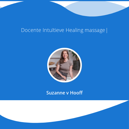
D
o
c
e
n
t
e
I
n
t
u
ï
t
i
e
v
e
H
e
a
l
i
n
g
m
a
s
s
a
g
e
Suzanne v Hooff