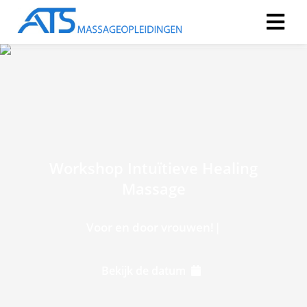
Workshop Intuïtieve Healing
Massage
V
o
o
r
e
n
d
o
o
r
v
r
o
u
w
e
n
!
Bekijk de datum