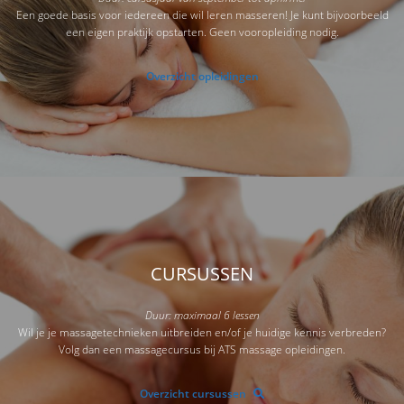
Een goede basis voor iedereen die wil leren masseren! Je kunt bijvoorbeeld
een eigen praktijk opstarten. Geen vooropleiding nodig.
Overzicht opleidingen
CURSUSSEN
Duur: maximaal 6 lessen
Wil je je massagetechnieken uitbreiden en/of je huidige kennis verbreden?
Volg dan een massagecursus bij ATS massage opleidingen.
Overzicht cursussen